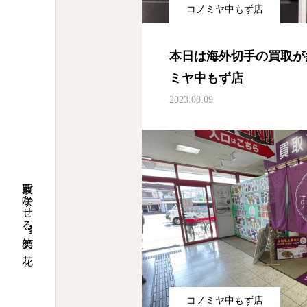
コノミヤ中もず店
本日は海外切手の買取が
ミヤ中もず店
2023.08.09
買取で咲かせる”笑顔”の花
コノミヤ中もず店