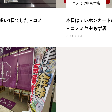
コノミヤ中もず店
多い1日でした－コノ
本日はテレホンカード
－コノミヤ中もず店
2023.08.04