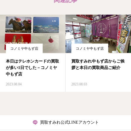
関連記事
コノミヤ中もず店
コノミヤ中もず店
本日はテレホンカードの買取
買取すみれ中もず店からご挨
が多い1日でした－コノミヤ
拶と本日の買取商品ご紹介
中もず店
2023.08.04
2023.08.03
買取すみれ公式LINEアカウント