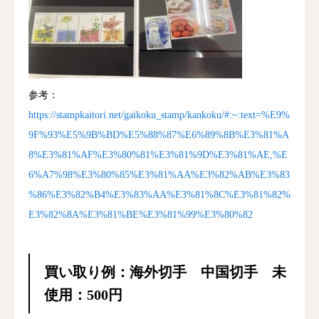
参考：
https://stampkaitori.net/gaikoku_stamp/kankoku/#:~:text=%E9%
9F%93%E5%9B%BD%E5%88%87%E6%89%8B%E3%81%A
8%E3%81%AF%E3%80%81%E3%81%9D%E3%81%AE,%E
6%A7%98%E3%80%85%E3%81%AA%E3%82%AB%E3%83
%86%E3%82%B4%E3%83%AA%E3%81%8C%E3%81%82%
E3%82%8A%E3%81%BE%E3%81%99%E3%80%82
買い取り例：海外切手 中国切手 未
使用：500円