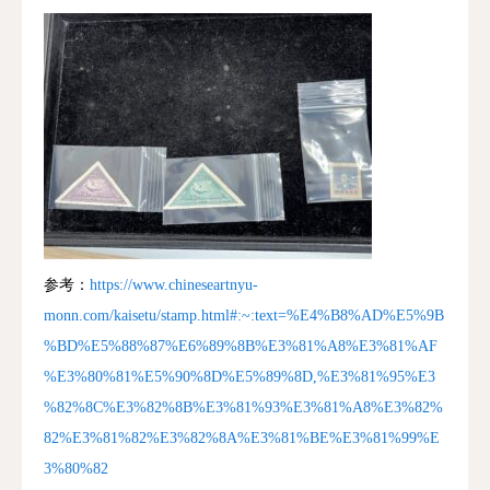
参考：
https://www.chineseartnyu-
monn.com/kaisetu/stamp.html#:~:text=%E4%B8%AD%E5%9B
%BD%E5%88%87%E6%89%8B%E3%81%A8%E3%81%AF
%E3%80%81%E5%90%8D%E5%89%8D,%E3%81%95%E3
%82%8C%E3%82%8B%E3%81%93%E3%81%A8%E3%82%
82%E3%81%82%E3%82%8A%E3%81%BE%E3%81%99%E
3%80%82